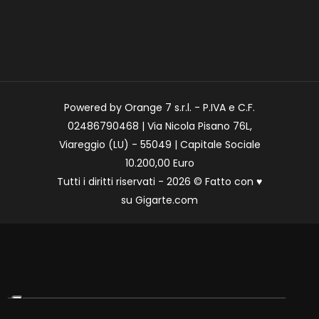
Powered by Orange 7 s.r.l. - P.IVA e C.F.
02486790468 | Via Nicola Pisano 76L,
Viareggio (LU) - 55049 | Capitale Sociale
10.200,00 Euro
Tutti i diritti riservati - 2026 © Fatto con
♥
su
Gigarte.com
Le tue preferenze relative alla privacy