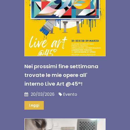
Nei prossimi fine settimana
trovate le mie opere all'
interno Live Art @45°!
20/03/2026
Evento
Leggi