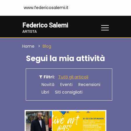
www.federicosalemi.it
Federico Salemi
ARTISTA
Home
Blog
Segui la mia attività
Filtri:
Tutti gli articoli
Novità
Eventi
Recensioni
Libri
Siti consigliati