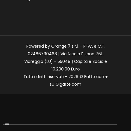
Powered by Orange 7 s.r.l. - P.IVA e C.F.
02486790468 | Via Nicola Pisano 76L,
Viareggio (LU) - 55049 | Capitale Sociale
10.200,00 Euro
Tutti i diritti riservati - 2026 © Fatto con
♥
su
Gigarte.com
Le tue preferenze relative alla privacy