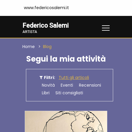
www.federicosalemi.it
Federico Salemi
ARTISTA
Home
Blog
Segui la mia attività
Filtri:
Tutti gli articoli
Novità
Eventi
Recensioni
Libri
Siti consigliati