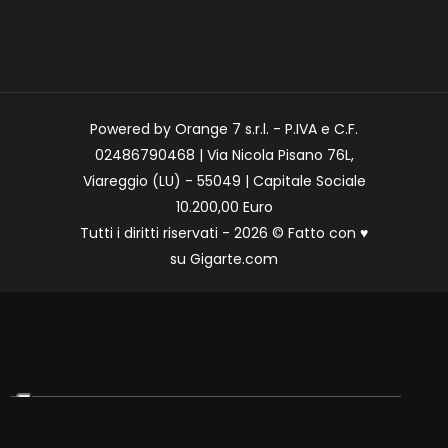
Powered by Orange 7 s.r.l. - P.IVA e C.F.
02486790468 | Via Nicola Pisano 76L,
Viareggio (LU) - 55049 | Capitale Sociale
10.200,00 Euro
Tutti i diritti riservati - 2026 © Fatto con
♥
su
Gigarte.com
Le tue preferenze relative alla privacy