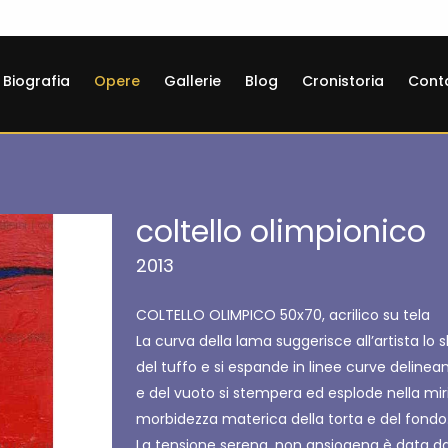
Biografia
Opere
Gallerie
Blog
Cronistoria
Conta
coltello olimpionico
2013
COLTELLO OLIMPICO 50x70, acrilico su tela
La curva della lama suggerisce all’artista lo s
del tuffo e si espande in linee curve delinean
e del vuoto si stempera ed esplode nella miria
morbidezza materica della torta e del fondo
La tensione serena, non ansiogena è data dal