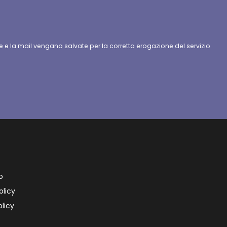
 e la mail vengano salvate per la corretta erogazione del servizio
o
olicy
licy